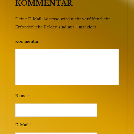
KOMMENTAR
Deine E-Mail-Adresse wird nicht veröffentlicht.
Erforderliche Felder sind mit
*
markiert
Kommentar
*
Name
*
E-Mail
*